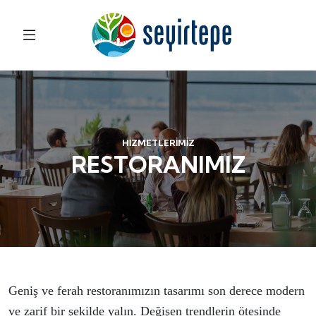
HİZMETLERİMİZ
RESTORANIMIZ
Geniş ve ferah restoranımızın tasarımı son derece modern
ve zarif bir şekilde yalın. Değişen trendlerin ötesinde