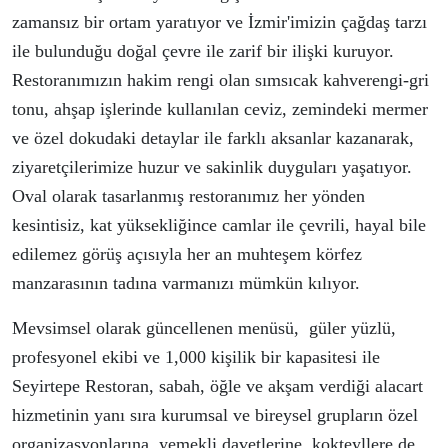
zamansız bir ortam yaratıyor ve İzmir'imizin çağdaş tarzı
ile bulunduğu doğal çevre ile zarif bir ilişki kuruyor.
Restoranımızın hakim rengi olan sımsıcak kahverengi-gri
tonu, ahşap işlerinde kullanılan ceviz, zemindeki mermer
ve özel dokudaki detaylar ile farklı aksanlar kazanarak,
ziyaretçilerimize huzur ve sakinlik duyguları yaşatıyor.
Oval olarak tasarlanmış restoranımız her yönden
kesintisiz, kat yüksekliğince camlar ile çevrili, hayal bile
edilemez görüş açısıyla her an muhteşem körfez
manzarasının tadına varmanızı mümkün kılıyor.
Mevsimsel olarak güncellenen menüsü, güler yüzlü,
profesyonel ekibi ve 1,000 kişilik bir kapasitesi ile
Seyirtepe Restoran, sabah, öğle ve akşam verdiği alacart
hizmetinin yanı sıra kurumsal ve bireysel grupların özel
organizasyonlarına, yemekli davetlerine, kokteyllere de